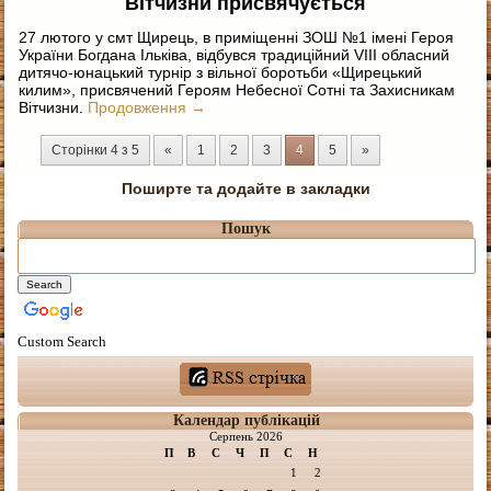
Вітчизни присвячується
27 лютого у смт Щирець, в приміщенні ЗОШ №1 імені Героя
України Богдана Ільківа, відбувся традиційний VIII обласний
дитячо-юнацький турнір з вільної боротьби «Щирецький
килим», присвячений Героям Небесної Сотні та Захисникам
Вітчизни.
Продовження
→
Сторінки 4 з 5
«
1
2
3
4
5
»
Поширте та додайте в закладки
Пошук
Custom Search
Календар публікацій
Серпень 2026
П
В
С
Ч
П
С
Н
1
2