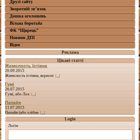
Друзі сайту
Зворотній зв’язок
Дошка оголошень
Вільна боротьба
ФК “Щирець”
Новини ДПІ
Відео
Реклама
Цікаві статті
Жимолость їстівна
26.09.2015
Жимолость їстівна, корисні
[...]
Гумі
26.07.2015
Гумі, або Лох
[...]
Папайя
11.07.2015
Папайя (або хлібне
[...]
Login
Лоґін