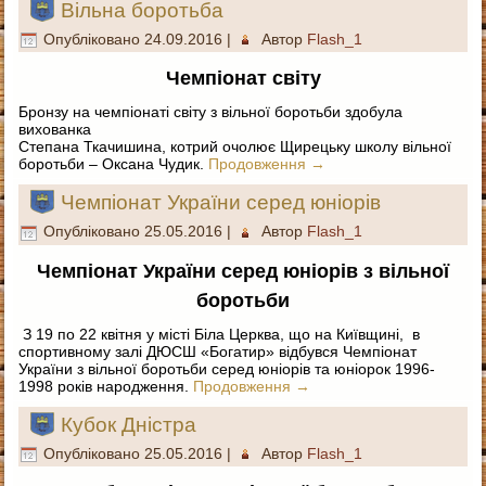
Вільна боротьба
Опубліковано
24.09.2016
|
Автор
Flash_1
Чемпіонат світу
Бронзу на чемпіонаті світу з вільної боротьби здобула
вихованка
Степана Ткачишина, котрий очолює Щирецьку школу вільної
боротьби – Оксана Чудик.
Продовження
→
Чемпіонат України серед юніорів
Опубліковано
25.05.2016
|
Автор
Flash_1
Чемпіонат України серед юніорів з вільної
боротьби
З 19 по 22 квітня у місті Біла Церква, що на Київщині, в
спортивному залі ДЮСШ «Богатир» відбувся Чемпіонат
України з вільної боротьби серед юніорів та юніорок 1996-
1998 років народження.
Продовження
→
Кубок Дністра
Опубліковано
25.05.2016
|
Автор
Flash_1