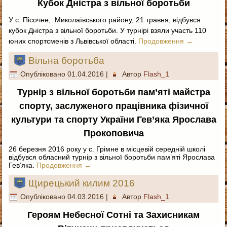
Кубок Дністра з вільної боротьби
У с. Пісочне, Миколаївського району, 21 травня, відбувся
кубок Дністра з вільної боротьби. У турнірі взяли участь 110
юних спортсменів з Львівської області.
Продовження
→
Вільна боротьба
Опубліковано
01.04.2016
|
Автор
Flash_1
Турнір з вільної боротьби пам’яті майстра
спорту, заслуженого працівника фізичної
культури та спорту України Гев’яка Ярослава
Прокоповича
26 березня 2016 року у с. Грімне в місцевій середній школі
відбувся обласний турнір з вільної боротьби пам’яті Ярослава
Гев’яка.
Продовження
→
Щирецький килим 2016
Опубліковано
04.03.2016
|
Автор
Flash_1
Героям Небесної Сотні та Захисникам