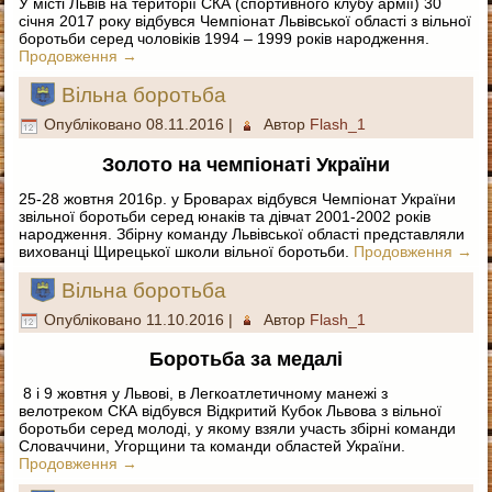
У місті Львів на території СКА (спортивного клубу армії) 30
січня 2017 року відбувся Чемпіонат Львівської області з вільної
боротьби серед чоловіків 1994 – 1999 років народження.
Продовження
→
Вільна боротьба
Опубліковано
08.11.2016
|
Автор
Flash_1
Золото на чемпіонаті України
25-28 жовтня 2016р. у Броварах відбувся Чемпіонат України
звільної боротьби серед юнаків та дівчат 2001-2002 років
народження. Збірну команду Львівської області представляли
вихованці Щирецької школи вільної боротьби.
Продовження
→
Вільна боротьба
Опубліковано
11.10.2016
|
Автор
Flash_1
Боротьба за медалі
8 і 9 жовтня у Львові, в Легкоатлетичному манежі з
велотреком СКА відбувся Відкритий Кубок Львова з вільної
боротьби серед молоді, у якому взяли участь збірні команди
Словаччини, Угорщини та команди областей України.
Продовження
→