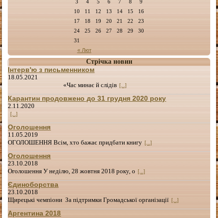
3
4
5
6
7
8
9
10
11
12
13
14
15
16
17
18
19
20
21
22
23
24
25
26
27
28
29
30
31
« Лют
Стрічка новин
Інтерв'ю з письменником
18.05.2021
«Час минає й слідів
[...]
Карантин продовжено до 31 грудня 2020 року
2.11.2020
[...]
Оголошення
11.05.2019
ОГОЛОШЕННЯ Всім, хто бажає придбати книгу
[...]
Оголошення
23.10.2018
Оголошення У неділю, 28 жовтня 2018 року, о
[...]
Єдиноборства
23.10.2018
Щирецькі чемпіони За підтримки Громадської організації
[...]
Аргентина 2018