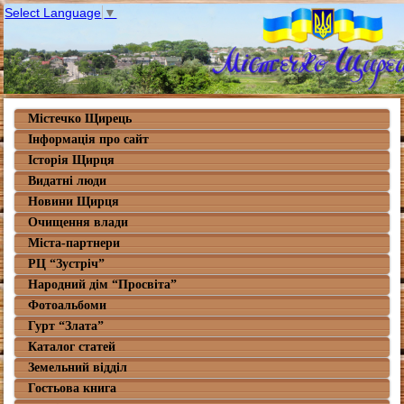
Select Language
▼
Містечко Щирець
Інформація про сайт
Історія Щирця
Видатні люди
Новини Щирця
Очищення влади
Міста-партнери
РЦ “Зустріч”
Народний дім “Просвіта”
Фотоальбоми
Гурт “Злата”
Каталог статей
Земельний відділ
Гостьова книга