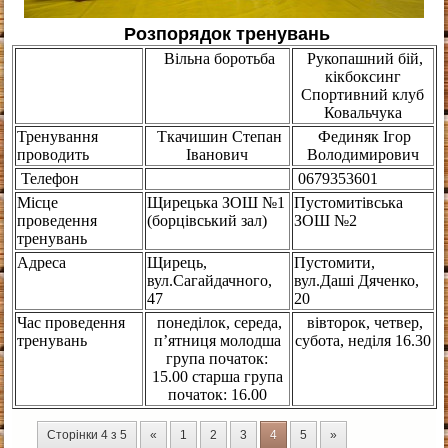
Розпорядок тренувань
Вільна боротьба
Рукопашний бій,
кікбоксинг
Спортивний клуб
Ковальчука
Тренування
Ткачишин Степан
Фединяк Ігор
проводить
Іванович
Володимирович
Телефон
0679353601
Місце
Щирецька ЗОШ №1
Пустомитівська
проведення
(борцівський зал)
ЗОШ №2
тренувань
Адреса
Щирець,
Пустомити,
вул.Сагайдачного,
вул.Даші Дяченко,
47
20
Час проведення
понеділок, середа,
вівторок, четвер,
тренувань
п’ятниця молодша
субота, неділя 16.30
група початок:
15.00 старша група
початок: 16.00
Сторінки 4 з 5
«
1
2
3
4
5
»