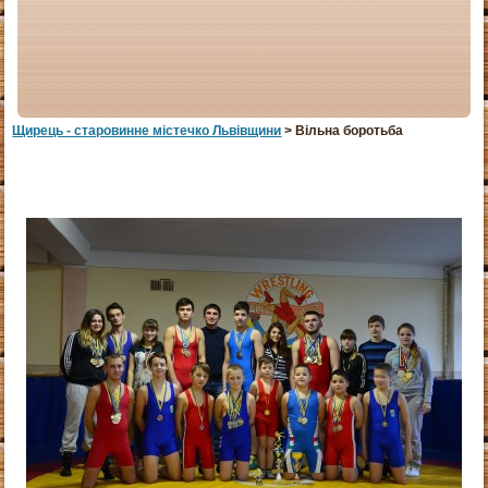
Щирець - старовинне мiстечко Львiвщини
> Вільна боротьба