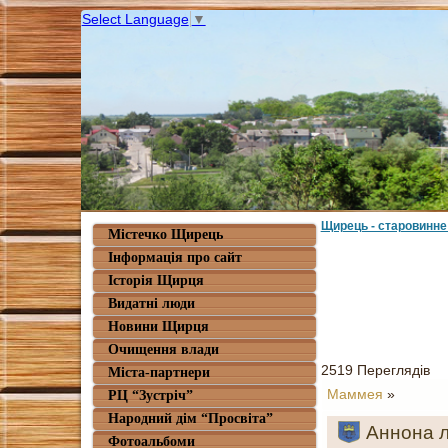
Select Language
▼
Щирець - старовинне
Містечко Щирець
Інформація про сайт
Історія Щирця
Видатні люди
Новини Щирця
Очищення влади
2519 Переглядів
Міста-партнери
Маммея
»
РЦ “Зустріч”
Народний дім “Просвіта”
Аннона л
Фотоальбоми