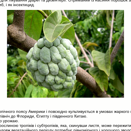
для лікування діареї та дизентерії. Отриманий із насіння порошок 
б, і як інсектицид.
опічного поясу Америки і повсюдно культивується в умовах жаркого 
вніч до Флориди, Єгипту і південного Китаю.
ір урожаю.
рослиною тропіків і субтропіків, яка, скинувши листя, може пережит
одовж вегетаційного періоду потребує рівномірного і хорошого звол