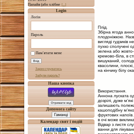
Папайя (або хлібне
[...]
Login
Лоґін
Плід.
Збірна ягода анно
Пароль
плодоніжкою. Назв
вигляді гудзиків н
пухко сполучені о
зелена або жовто-
Пам`ятати мене
кремово-біла, в с
вишуканий, солодк
квасолини, плоскі,
Зареєструватись
на кінчику білу ока
Забули пароль?
Наша кнопка
Використання.
Аннона луската од
дозрілі, дуже м’я
залишають полежат
Допомога сайту
кашоподібну м’яко
Гаманці
фруктових напоїв.
в очі може виклика
Календар свят і подій
Відвар з листя сл
ванни для лікуван