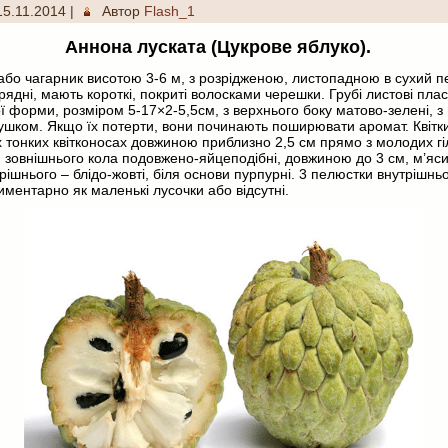
15.11.2014
|
Автор
Flash_1
Аннона луската (Цукрове яблуко).
бо чагарник висотою 3-6 м, з розрідженою, листопадною в сухий п
рядні, мають короткі, покриті волосками черешки. Грубі листові пла
 форми, розміром 5-17×2-5,5см, з верхнього боку матово-зелені, з
і пушком. Якщо їх потерти, вони починають поширювати аромат.
Квітк
 тонких квітконосах довжиною приблизно 2,5 см прямо з молодих гі
 зовнішнього кола подовжено-яйцеподібні, довжиною до 3 см, м’ясис
трішнього – блідо-жовті, біля основи пурпурні. 3 пелюстки внутрішнь
ментарно як маленькі лусочки або відсутні.