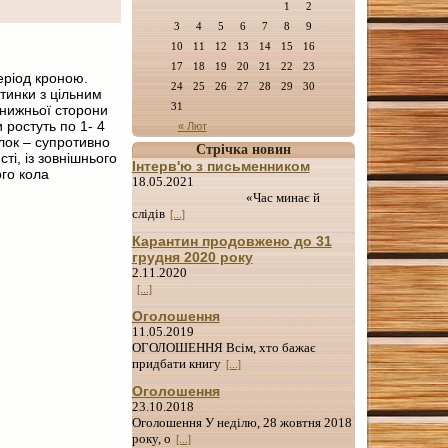
1
2
3
4
5
6
7
8
9
10
11
12
13
14
15
16
17
18
19
20
21
22
23
еріод кроною.
24
25
26
27
28
29
30
стинки з цільним
31
 нижньої сторони
и ростуть по 1- 4
« Лют
лок – супротивно
Стрічка новин
ті, із зовнішнього
Інтерв'ю з письменником
ого кола
18.05.2021
«Час минає й
слідів
[...]
Карантин продовжено до 31
грудня 2020 року
2.11.2020
[...]
Оголошення
11.05.2019
ОГОЛОШЕННЯ Всім, хто бажає
придбати книгу
[...]
Оголошення
23.10.2018
Оголошення У неділю, 28 жовтня 2018
року, о
[...]