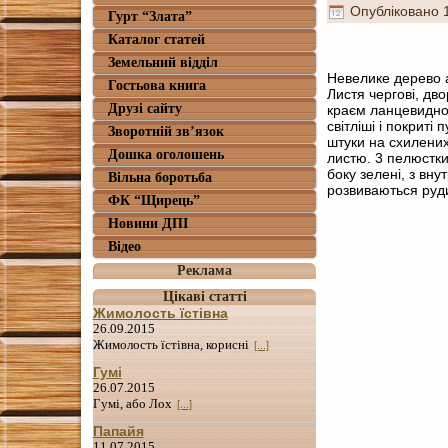
Опубліковано
Гурт “Злата”
Каталог статей
Земельний відділ
Невелике дерево а
Гостьова книга
Листя чергові, дво
Друзі сайту
краєм ланцевидної
світліші і покрит
Зворотній зв’язок
штуки на схилених
Дошка оголошень
листю. 3 пелюстки
боку зелені, з вну
Вільна боротьба
розвиваються руди
ФК “Щирець”
Новини ДПІ
Відео
Реклама
Цікаві статті
Жимолость їстівна
26.09.2015
Жимолость їстівна, корисні
[...]
Гумі
26.07.2015
Гумі, або Лох
[...]
Папайя
11.07.2015