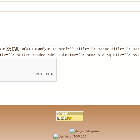
ати
XHTML
теґи та атрибути:
<a href="" title=""> <abbr title=""> <ac
ite=""> <cite> <code> <del datetime=""> <em> <i> <q cite=""> <st