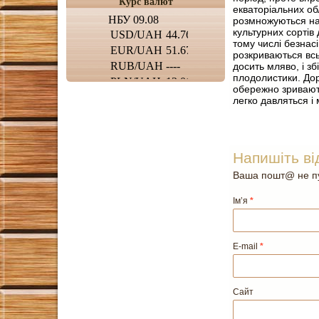
Курс валют
екваторіальних об
розмножуються на
культурних сортів 
тому числі безнас
розкриваються всь
досить мляво, і зб
плодолистики. Дор
обережно зривають
легко давляться і
Напишіть ві
Ваша пошт@ не пу
Ім’я
*
E-mail
*
Сайт