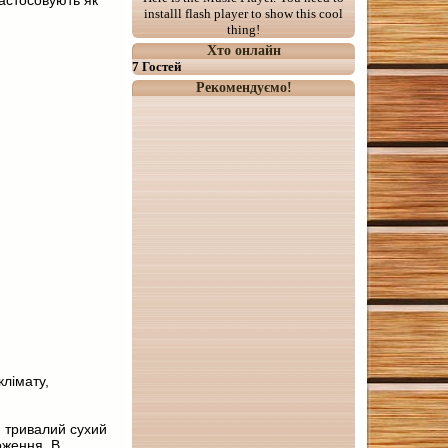
застосовують як
installl flash player to show this cool
thing!
Хто онлайн
7 Гостей
Рекомендуємо!
клімату,
и тривалий сухий
оження. В