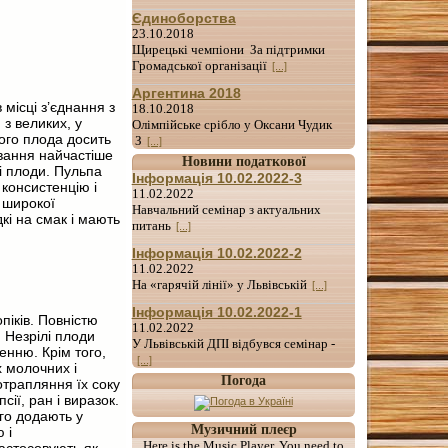
Єдиноборства
23.10.2018
Щирецькі чемпіони За підтримки
Громадської організації
[...]
Аргентина 2018
місці з’єднання з
18.10.2018
з великих, у
Олімпійське срібло у Оксани Чудик
лого плода досить
З
[...]
івання найчастіше
Новини податкової
і плоди. Пульпа
Інформація 10.02.2022-3
 консистенцію і
11.02.2022
 широкої
Навчальний семінар з актуальних
дкі на смак і мають
питань
[...]
Інформація 10.02.2022-2
11.02.2022
На «гарячій лінії» у Львівській
[...]
Інформація 10.02.2022-1
піків. Повністю
11.02.2022
 Незрілі плоди
У Львівській ДПІ відбувся семінар -
енню. Крім того,
[...]
 молочних і
Погода
отрапляння їх соку
ії, ран і виразок.
го додають у
Музичний плеєр
 і
Here is the Music Player. You need to